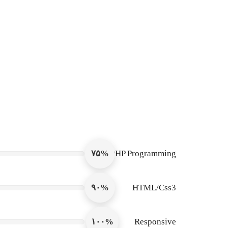
۷۵%
PHP Programming
۹۰%
HTML/Css3
۱۰۰%
Responsive