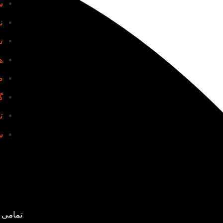
س
ن
ت
ه
ط
گ
ت
س
تمامی 