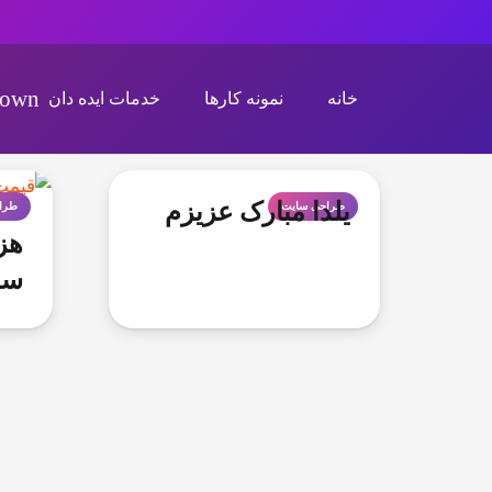
خانه
نمونه کارها
خدمات ایده دان
یلدا مبارک عزیزم
طراحی سایت
طرا
هز
سا